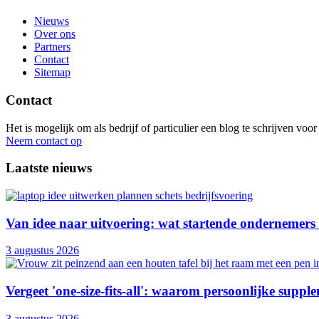
Nieuws
Over ons
Partners
Contact
Sitemap
Contact
Het is mogelijk om als bedrijf of particulier een blog te schrijven vo
Neem contact op
Laatste nieuws
Van idee naar uitvoering: wat startende ondernemers
3 augustus 2026
Vergeet 'one-size-fits-all': waarom persoonlijke supple
3 augustus 2026