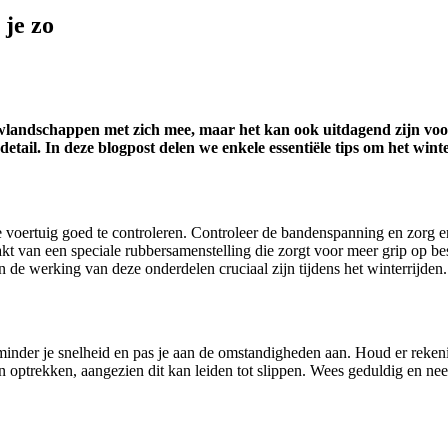
 je zo
uwlandschappen met zich mee, maar het kan ook uitdagend zijn voo
tail. In deze blogpost delen we enkele essentiële tips om het winte
 je voertuig goed te controleren. Controleer de bandenspanning en zorg
akt van een speciale rubbersamenstelling die zorgt voor meer grip op b
en de werking van deze onderdelen cruciaal zijn tijdens het winterrijden.
erminder je snelheid en pas je aan de omstandigheden aan. Houd er reke
optrekken, aangezien dit kan leiden tot slippen. Wees geduldig en nee