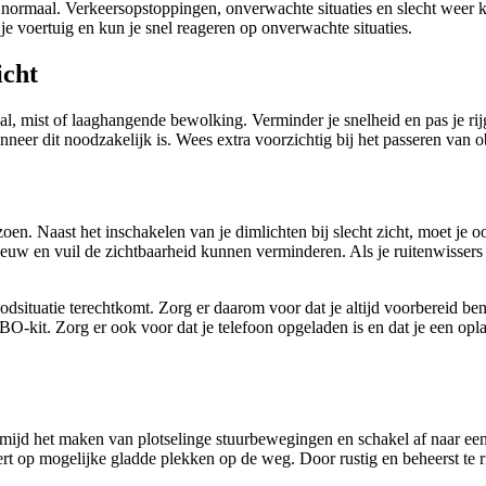
rmaal. Verkeersopstoppingen, onverwachte situaties en slecht weer kunn
 je voertuig en kun je snel reageren op onverwachte situaties.
icht
, mist of laaghangende bewolking. Verminder je snelheid en pas je rijg
neer dit noodzakelijk is. Wees extra voorzichtig bij het passeren van ob
izoen. Naast het inschakelen van je dimlichten bij slecht zicht, moet je 
uw en vuil de zichtbaarheid kunnen verminderen. Als je ruitenwissers 
odsituatie terechtkomt. Zorg er daarom voor dat je altijd voorbereid b
O-kit. Zorg er ook voor dat je telefoon opgeladen is en dat je een op
 Vermijd het maken van plotselinge stuurbewegingen en schakel af naar ee
rt op mogelijke gladde plekken op de weg. Door rustig en beheerst te ri