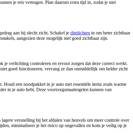
en je reis vertragen. Plan daarom extra tijd in, zodat je niet
edrag aan bij slecht zicht. Schakel je
dimlichten
in om beter zichtbaar
stakels, aangezien deze mogelijk niet goed zichtbaar zijn.
ook je verlichting controleren en ervoor zorgen dat deze correct werkt.
niet goed functioneren, vervang ze dan onmiddellijk om helder zicht
ent. Houd een noodpakket in je auto met essentiële items zoals warme
lader in je auto hebt. Deze voorzorgsmaatregelen kunnen van
n lagere versnelling bij het afdalen van heuvels om meer controle over
jden, minimaliseer je het risico op ongevallen en kom je veilig op je