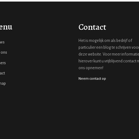
enu
Contact
Het is mogelijk om als bedrijf of
uws
particulier een blog te schrijven voo
 ons
deze website. Voor meer informati
hierover kunt u vrijblijvend contact 
ners
ons opnemen!
act
Neem contact op
map