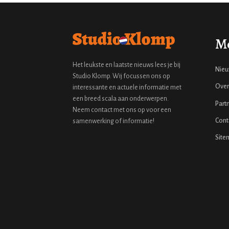
M
Het leukste en laatste nieuws lees je bij
Nie
Studio Klomp. Wij focussen ons op
Over
interessante en actuele informatie met
een breed scala aan onderwerpen.
Part
Neem contact met ons op voor een
Cont
samenwerking of informatie!
Site