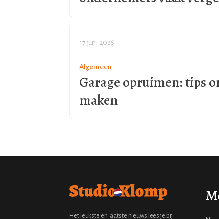
17 juni 2026
•
Algemeen
Garage opruimen: tips o
maken
M
Het leukste en laatste nieuws lees je bij