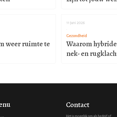
11 juni 2026
•
Gezondheid
m weer ruimte te
Waarom hybride 
nek- en rugklac
enu
Contact
Het is mogelijk om als bedrijf of