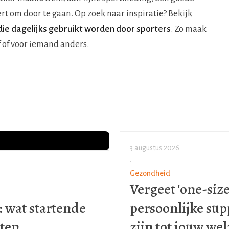
ert om door te gaan. Op zoek naar inspiratie? Bekijk
ie dagelijks gebruikt worden door sporters
. Zo maak
f of voor iemand anders.
3 augustus 2026
•
Gezondheid
Vergeet 'one-size
: wat startende
persoonlijke sup
ten
zijn tot jouw wel