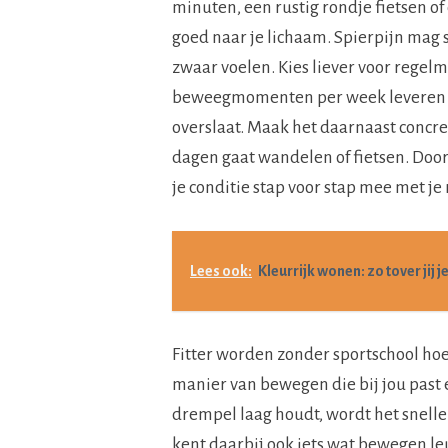
minuten, een rustig rondje fietsen of 
goed naar je lichaam. Spierpijn ma
zwaar voelen. Kies liever voor regelm
beweegmomenten per week leveren va
overslaat. Maak het daarnaast concree
dagen gaat wandelen of fietsen. Door
je conditie stap voor stap mee met je 
Lees ook:
Kleurrijk wonen: zo tover jij j
Fitter worden zonder sportschool hoef
manier van bewegen die bij jou past 
drempel laag houdt, wordt het snelle
kent daarbij ook iets wat bewegen le