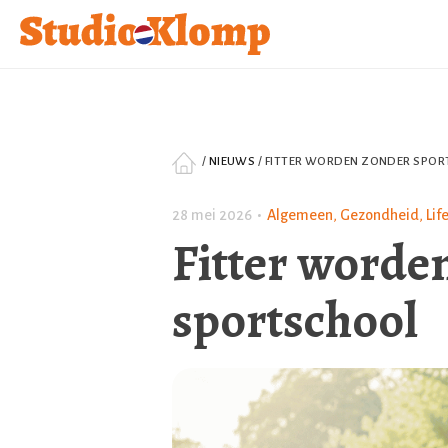
/
NIEUWS
/
FITTER WORDEN ZONDER SPO
28 mei 2026
•
Algemeen
,
Gezondheid
,
Lif
Fitter worde
sportschool