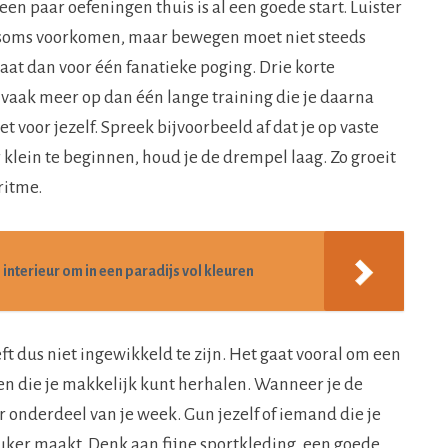
een paar oefeningen thuis is al een goede start. Luister
g soms voorkomen, maar bewegen moet niet steeds
aat dan voor één fanatieke poging. Drie korte
ak meer op dan één lange training die je daarna
t voor jezelf. Spreek bijvoorbeeld af dat je op vaste
 klein te beginnen, houd je de drempel laag. Zo groeit
ritme.
e interieur om in een paradijs vol kleuren
t dus niet ingewikkeld te zijn. Het gaat vooral om een
en die je makkelijk kunt herhalen. Wanneer je de
r onderdeel van je week. Gun jezelf of iemand die je
uker maakt. Denk aan fijne sportkleding, een goede