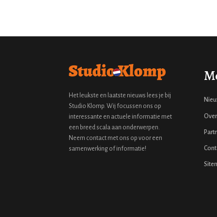
M
Het leukste en laatste nieuws lees je bij
Nie
Studio Klomp. Wij focussen ons op
Over
interessante en actuele informatie met
een breed scala aan onderwerpen.
Part
Neem contact met ons op voor een
Cont
samenwerking of informatie!
Site