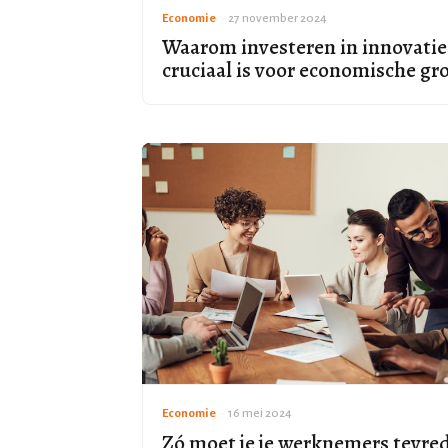
Economie
•
27 november 2024
Waarom investeren in innovatie
cruciaal is voor economische gr
Economie
•
16 mei 2024
Zó moet je je werknemers tevre