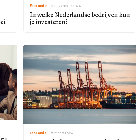
Economie
•
21 november 2024
In welke Nederlandse bedrijven kun
oei
je investeren?
Economie
•
21 maart 2024
den