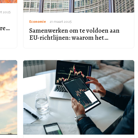
rt 2025
Economie
•
21 maart 2025
aren
Samenwerken om te voldoen aan
EU-richtlijnen: waarom het
essentieel is