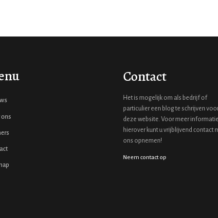
enu
Contact
Het is mogelijk om als bedrijf of
uws
particulier een blog te schrijven voo
 ons
deze website. Voor meer informati
hierover kunt u vrijblijvend contact 
ners
ons opnemen!
act
Neem contact op
map