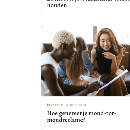
houden
Economie
•
8 maart 2024
Hoe genereer je mond-tot-
mondreclame?