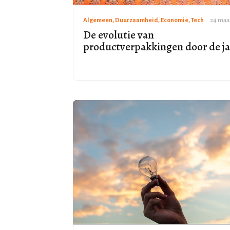
Algemeen, Duurzaamheid, Economie, Tech
•
24 maa
De evolutie van
productverpakkingen door de j
heen