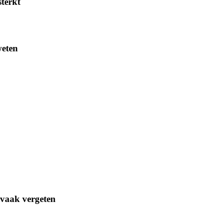
sterkt
weten
 vaak vergeten