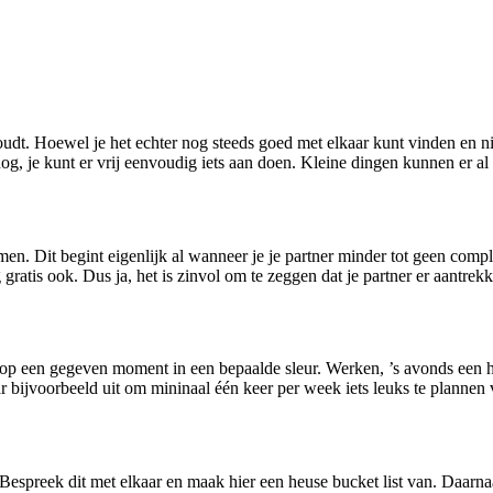
oudt. Hoewel je het echter nog steeds goed met elkaar kunt vinden en niet
r nog, je kunt er vrij eenvoudig iets aan doen. Kleine dingen kunnen er a
en. Dit begint eigenlijk al wanneer je je partner minder tot geen comp
atis ook. Dus ja, het is zinvol om te zeggen dat je partner er aantrekkel
e op een gegeven moment in een bepaalde sleur. Werken, ’s avonds een hap
r bijvoorbeeld uit om mininaal één keer per week iets leuks te plannen 
ee? Bespreek dit met elkaar en maak hier een heuse bucket list van. Daa