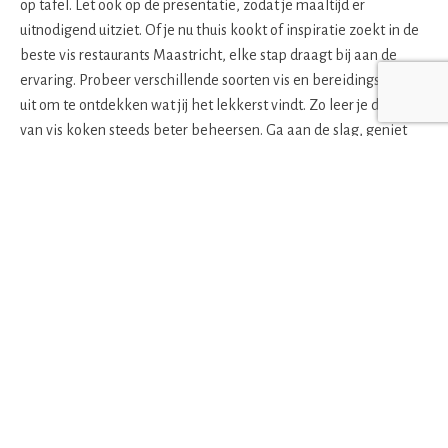
op tafel. Let ook op de presentatie, zodat je maaltijd er
uitnodigend uitziet. Of je nu thuis kookt of inspiratie zoekt in de
beste vis restaurants Maastricht, elke stap draagt bij aan de
ervaring. Probeer verschillende soorten vis en bereidingswijzen
uit om te ontdekken wat jij het lekkerst vindt. Zo leer je de kunst
van vis koken steeds beter beheersen. Ga aan de slag, geniet
van het proces en vooral van de smaak die je creëert. Eet
smakelijk!
Lees ook eens:
Wat wintersport zo aantrekkelijk maakt voor
vriendengroepen
.
Recent
Van idee naar uitvoering: wat
startende ondernemers vaak
vergeten
3 augustus 2026