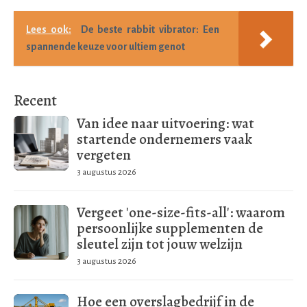
Lees ook:
De beste rabbit vibrator: Een
spannende keuze voor ultiem genot
Recent
Van idee naar uitvoering: wat
startende ondernemers vaak
vergeten
3 augustus 2026
Vergeet 'one-size-fits-all': waarom
persoonlijke supplementen de
sleutel zijn tot jouw welzijn
3 augustus 2026
Hoe een overslagbedrijf in de