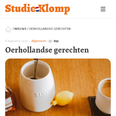
/
NIEUWS
/
OERHOLLANDSE GERECHTEN
8 augustus 2023
•
Algemeen
655
Oerhollandse gerechten