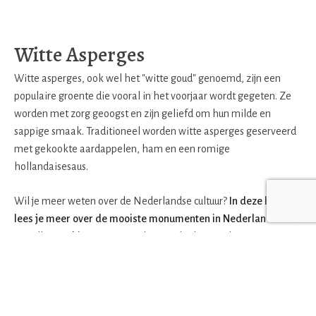
Witte Asperges
Witte asperges, ook wel het "witte goud" genoemd, zijn een
populaire groente die vooral in het voorjaar wordt gegeten. Ze
worden met zorg geoogst en zijn geliefd om hun milde en
sappige smaak. Traditioneel worden witte asperges geserveerd
met gekookte aardappelen, ham en een romige
hollandaisesaus.
Wil je meer weten over de Nederlandse cultuur?
In deze blog
lees je meer over de mooiste monumenten in Nederland.
Ook
vertellen we
hier
meer over de typische kenmerken van
Nederland.
Lees ook:
Wanneer was de langste file in